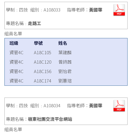
學制﹕四技
組別﹕A108033
指導老師：
黃國華
專題名稱﹕
走路工
組員名單
班級
學號
姓名
資管4C
A18C105
葉建麟
資管4C
A18C120
曾詩茜
資管4C
A18C156
劉怡君
資管4C
A18C174
劉蕙瑄
學制﹕四技
組別﹕A108034
指導老師：
黃國華
專題名稱：
嶺東社團交流平台網站
組員名單