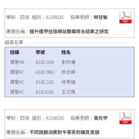
學制﹕四技
組別﹕A108025
指導老師：
林甘敏
專題名稱﹕
提升逢甲住宿網站搜尋排名結果之研究
組員名單
班級
學號
姓名
資管4A
A18C004
彭倧偉
資管4C
A18C063
許念婷
資管4C
A18C102
林育珈
資管4C
A18J016
王汶霈
學制﹕四技
組別﹕A108026
指導老師：
黃光宇
專題名稱﹕
不同族群消費對牛蒡茶的購買意願