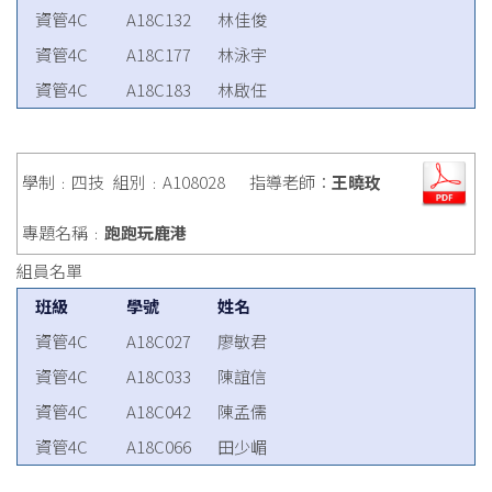
資管4C
A18C132
林佳俊
資管4C
A18C177
林泳宇
資管4C
A18C183
林啟任
學制﹕四技
組別﹕A108028
指導老師：
王曉玫
專題名稱﹕
跑跑玩鹿港
組員名單
班級
學號
姓名
資管4C
A18C027
廖敏君
資管4C
A18C033
陳誼信
資管4C
A18C042
陳孟儒
資管4C
A18C066
田少嵋