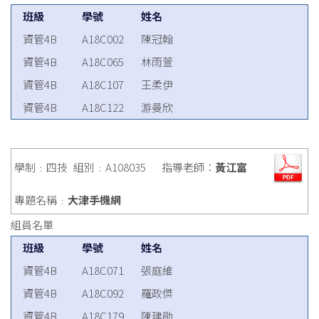
班級
學號
姓名
資管4B
A18C002
陳冠翰
資管4B
A18C065
林雨萱
資管4B
A18C107
王柔伊
資管4B
A18C122
游曼欣
學制﹕四技
組別﹕A108035
指導老師：
黃江富
專題名稱﹕
大津手機網
組員名單
班級
學號
姓名
資管4B
A18C071
張庭維
資管4B
A18C092
羅政傑
資管4B
A18C179
陳建勛