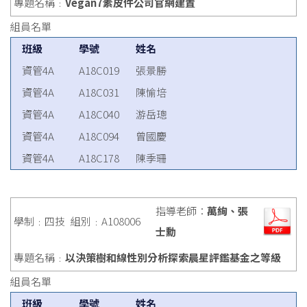
專題名稱﹕
Vegan7素皮件公司官網建置
組員名單
班級
學號
姓名
資管4A
A18C019
張景勝
資管4A
A18C031
陳愉培
資管4A
A18C040
游岳璁
資管4A
A18C094
曾國慶
資管4A
A18C178
陳季珊
指導老師：
萬絢、張
學制﹕四技
組別﹕A108006
士勳
專題名稱﹕
以決策樹和線性別分析探索晨星評鑑基金之等級
組員名單
班級
學號
姓名