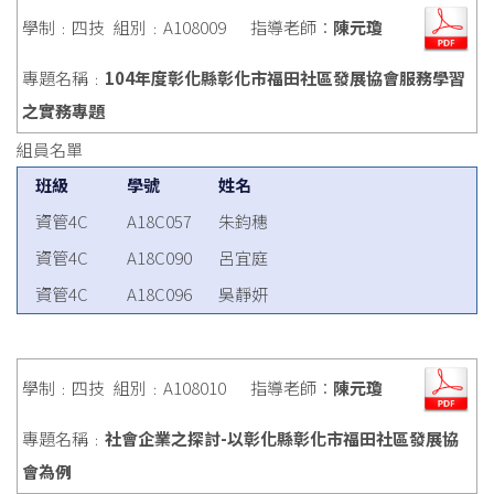
學制﹕四技
組別﹕A108009
指導老師：
陳元瓊
專題名稱﹕
104年度彰化縣彰化市福田社區發展協會服務學習
之實務專題
組員名單
班級
學號
姓名
資管4C
A18C057
朱鈞穗
資管4C
A18C090
呂宜庭
資管4C
A18C096
吳靜妍
學制﹕四技
組別﹕A108010
指導老師：
陳元瓊
專題名稱﹕
社會企業之探討-以彰化縣彰化市福田社區發展協
會為例