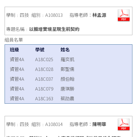
學制﹕四技
組別﹕A108013
指導老師：
林孟源
專題名稱﹕
以擴增實境呈現生前契約
組員名單
班級
學號
姓名
資管4A
A18C025
羅奕凱
資管4A
A18C028
鄭聖儒
資管4A
A18C037
顏伯翰
資管4A
A18C079
唐琪勝
資管4A
A18C163
蔡劭農
學制﹕四技
組別﹕A108014
指導老師：
陳明華