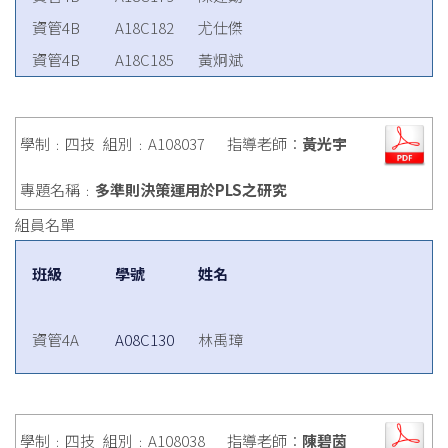
資管4B
A18C182
尤仕傑
資管4B
A18C185
黃炯斌
學制﹕四技
組別﹕A108037
指導老師：
黃光宇
專題名稱﹕
多準則決策運用於PLS之研究
組員名單
班級
學號
姓名
資管4A
A08C130
林禹璋
學制﹕四技
組別﹕A108038
指導老師：
陳碧茵