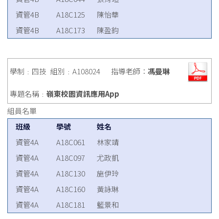
資管4B
A18C125
陳怡華
資管4B
A18C173
陳盈鈞
學制﹕四技
組別﹕A108024
指導老師：
馮曼琳
專題名稱﹕
嶺東校園資訊應用App
組員名單
班級
學號
姓名
資管4A
A18C061
林家靖
資管4A
A18C097
尤政凱
資管4A
A18C130
施伊玲
資管4A
A18C160
黃詠琳
資管4A
A18C181
籃景和