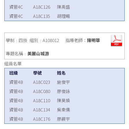
資管4C
A18C126
陳禹盛
資管4C
A18C135
胡理暘
學制﹕四技
組別﹕A108012
指導老師：
陳明華
專題名稱﹕
美麗山城游
組員名單
班級
學號
姓名
資管4B
A18C023
施俊宇
資管4B
A18C080
廖俊詠
資管4B
A18C110
陳昊煥
資管4B
A18C134
吳東儒
資管4B
A18C176
廖晨宇