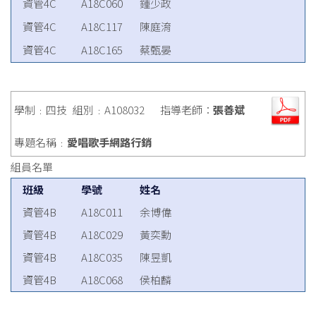
資管4C
A18C060
鍾少政
資管4C
A18C117
陳庭淯
資管4C
A18C165
蔡甄晏
學制﹕四技
組別﹕A108032
指導老師：
張善斌
專題名稱﹕
愛唱歌手網路行銷
組員名單
班級
學號
姓名
資管4B
A18C011
余博偉
資管4B
A18C029
黃奕勳
資管4B
A18C035
陳昱凱
資管4B
A18C068
侯柏麟