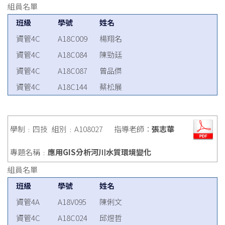
組員名單
班級
學號
姓名
資管4C
A18C009
楊翔名
資管4C
A18C084
陳勁廷
資管4C
A18C087
曾品傑
資管4C
A18C144
蔡松展
學制﹕四技
組別﹕A108027
指導老師：
張志華
專題名稱﹕
應用GIS分析河川水質環境變化
組員名單
班級
學號
姓名
資管4A
A18V095
陳俐文
資管4C
A18C024
邱煜哲