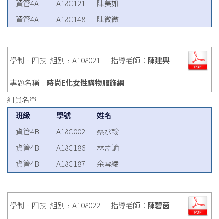
資管4A
A18C121
陳美如
資管4A
A18C148
陳微微
學制﹕四技
組別﹕A108021
指導老師：
陳建興
專題名稱﹕
時尚E化女性購物服飾網
組員名單
班級
學號
姓名
資管4B
A18C002
蔡承翰
資管4B
A18C186
林孟諭
資管4B
A18C187
余雪綾
學制﹕四技
組別﹕A108022
指導老師：
陳碧茵