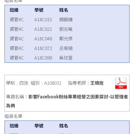
組員名單
班級
學號
姓名
資管4C
A18C015
顏頤婕
資管4C
A18C021
劉兆喻
資管4C
A18C048
鄭元傑
資管4C
A18C072
呂宥融
資管4C
A18C099
吳玟萱
學制﹕四技
組別﹕A108031
指導老師：
王曉玫
專題名稱：
影響Facebook粉絲專業經營之因素探討-以管理者
為例
組員名單
班級
學號
姓名