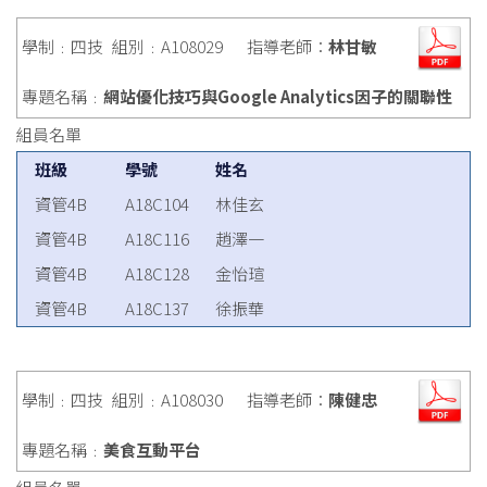
學制﹕四技
組別﹕A108029
指導老師：
林甘敏
專題名稱﹕
網站優化技巧與Google Analytics因子的關聯性
組員名單
班級
學號
姓名
資管4B
A18C104
林佳玄
資管4B
A18C116
趙澤一
資管4B
A18C128
金怡瑄
資管4B
A18C137
徐振華
學制﹕四技
組別﹕A108030
指導老師：
陳健忠
專題名稱﹕
美食互動平台