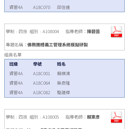
資管4A
A18C070
邱信達
學制﹕四技
組別﹕A108004
指導老師：
陳碧茵
專題名稱：
佛教團體義工管理系統模擬研製
組員名單
班級
學號
姓名
資管4A
A18C001
賴棋鴻
資管4A
A18C064
吳奇隆
資管4A
A18C082
駱建樺
學制﹕四技
組別﹕A108005
指導老師：
賴東彥