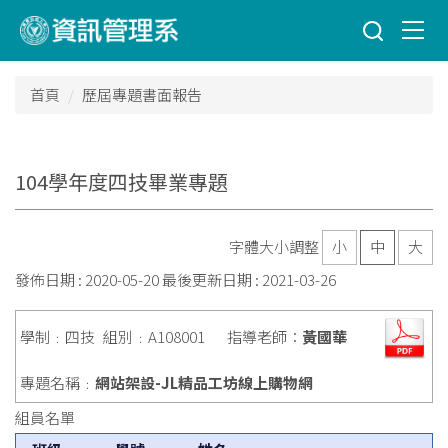
跳
到
主
要
首頁
歷屆專題書面報告
內
容
區
104學年度四技畢業專題
字體大小調整
小
中
大
發佈日期 :
2020-05-20
最後更新日期 :
2021-03-26
學制﹕四技
組別﹕A108001
指導老師：
黃國華
專題名稱﹕
網站架設-JL精品工坊線上購物網
組員名單