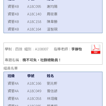
資管4B
A18C095
謝均陽
資管4B
A18C140
周筱惠
資管4B
A18C158
陳韋勝
資管4B
A18C164
溫智硯
學制﹕四技
組別﹕A108007
指導老師：
李靜怡
專題名稱﹕
機不可失，社群總動員！
組員名單
班級
學號
姓名
資管4A
A18C166
劉兆軒
資管4A
A18C049
曾信諺
資管4A
A18C058
林翊雍
資管4A
A18C085
賴彥榕