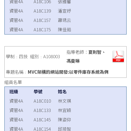
資管4A
A18C106
張雅馨
資管4A
A18C139
潘宣妤
資管4A
A18C157
蕭琇云
資管4A
A18C175
陳佳茹
指導老師：
夏則智、
學制﹕四技
組別﹕A108003
馮曼琳
專題名稱﹕
MVC架構的網站開發:以零件庫存系統為例
組員名單
班級
學號
姓名
資管4A
A18C010
林文祺
資管4A
A18C133
林宜穎
資管4A
A18C145
陳姿仰
資管4A
A18C154
邱琦智