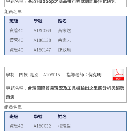
專題名稱﹕
基於Hadoop之商品排行程式效能最佳化研究
組員名單
班級
學號
姓名
資管4C
A18C069
黃家煜
資管4C
A18C138
余家志
資管4C
A18C147
陳致瑜
學制﹕四技
組別﹕A108015
指導老師：
倪克明
專題名稱﹕
台灣國際貿易現況及工具機輸出之型態分析與趨勢
預測
組員名單
班級
學號
姓名
資管4B
A18C032
松瑋哲