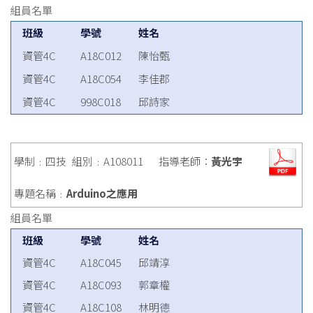
組員名單
班級
學號
姓名
資管4C
A18C012
陳怡甄
資管4C
A18C054
李佳郡
資管4C
998C018
邱詩家
學制﹕四技
組別﹕A108011
指導老師：
黃光宇
專題名稱﹕
Arduino之應用
組員名單
班級
學號
姓名
資管4C
A18C045
邱靖淳
資管4C
A18C093
郭章權
資管4C
A18C108
林明德