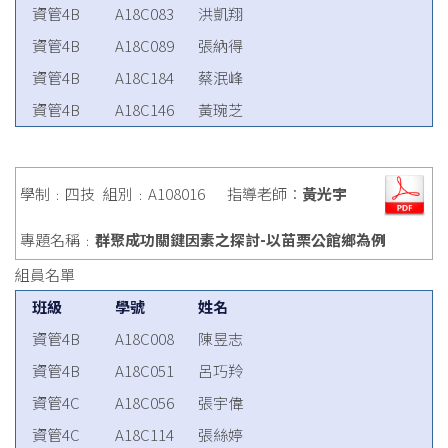
資管4B
A18C083
洪凱翔
資管4B
A18C089
張納得
資管4B
A18C184
蔡泯峰
資管4B
A18C146
黃琬芝
學制﹕四技
組別﹕A108016
指導老師：
黃光宇
專題名稱﹕
群聚成功關鍵因素之探討-以苗栗公館鄉為例
組員名單
班級
學號
姓名
資管4B
A18C008
陳昱志
資管4B
A18C051
呂巧羚
資管4C
A18C056
張宇偉
資管4C
A18C114
張絲婷