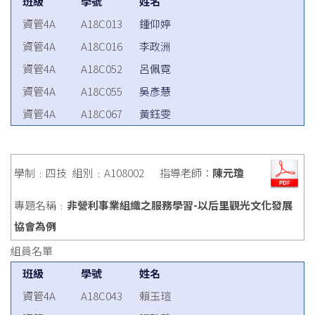
班級
學號
姓名
資管4A
A18C013
鍾仰婷
資管4A
A18C016
李政洲
資管4A
A18C052
呂佩霓
資管4A
A18C055
吳彥慧
資管4A
A18C067
黃鈺雯
學制﹕四技
組別﹕A108002
指導老師：
陳元瓊
專題名稱﹕
非營利事業組織之服務學習-以后里觀光文化發展
協會為例
組員名單
班級
學號
姓名
資管4A
A18C043
賴玉瑄