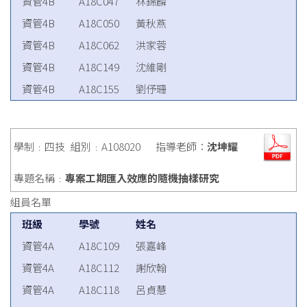
資管4B
A18C047
林錦麟
資管4B
A18C050
黃秋燕
資管4B
A18C062
洪家蓉
資管4B
A18C149
沈維剛
資管4B
A18C155
劉伃珊
學制﹕四技
組別﹕A108020
指導老師：
沈坤耀
專題名稱﹕
專案工期匯入效應的隨機抽樣研究
組員名單
班級
學號
姓名
資管4A
A18C109
張嘉峰
資管4A
A18C112
謝欣翰
資管4A
A18C118
呂貞慧