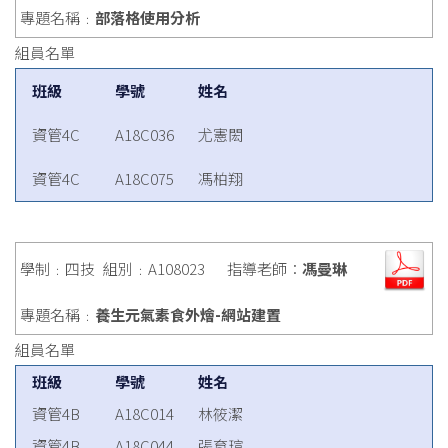
專題名稱﹕
部落格使用分析
組員名單
班級
學號
姓名
資管4C
A18C036
尤憲閎
資管4C
A18C075
馮柏翔
學制﹕四技
組別﹕A108023
指導老師：
馮曼琳
專題名稱﹕
養生元氣素食外燴-網站建置
組員名單
班級
學號
姓名
資管4B
A18C014
林筱潔
資管4B
A18C044
張育瑄