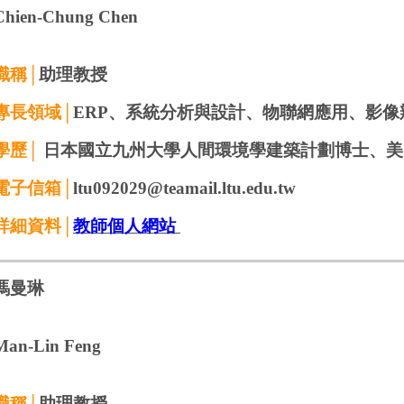
Chien-Chung Chen
職稱│
助理教授
專長領域│
ERP、系統分析與設計
、
物聯網應用、影像
學歷│
日本國立九州大學人間環境學建築計劃博士、美
電子信箱│
ltu092029@teamail.ltu.edu.tw
詳細資料│
教師個人網站
馮曼琳
Man-Lin
Feng
職稱│
助理教授