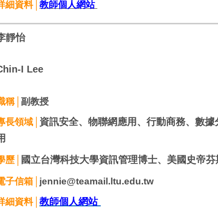
詳細資料│
教師個人網站
李靜怡
Chin-I Lee
職稱│
副教授
資訊安全、物聯網應用、行動商務、數據
專長領域│
用
國立台灣科技大學資訊管理博士、美國史帝芬
學歷│
電子信箱│
jennie@teamail.ltu.edu.tw
教師個人網站
詳細資料│