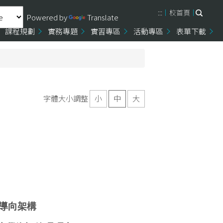
:::
校首頁
Powered by
Translate
課程規劃
實務專題
實習專區
活動專區
表單下載
字體大小調整
小
中
大
導向架構