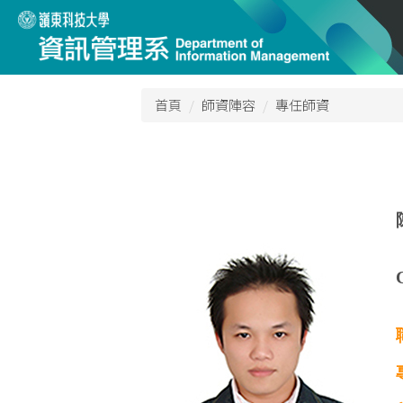
跳
到
主
要
內
首頁
師資陣容
專任師資
容
區