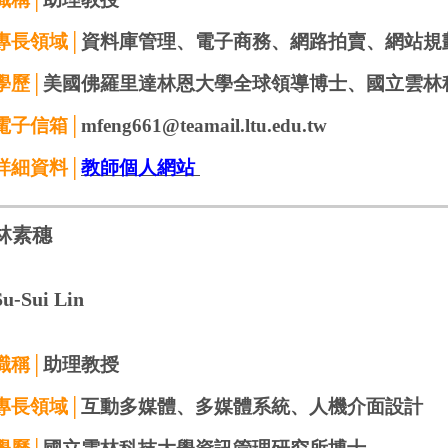
專長領域│
資料庫管理
、
電子商務
、
網路拍賣
、
網站規
學歷│
美國佛羅里達林恩大學全球領導博士、
國立雲林
電子信箱│
mfeng661@teamail.ltu.edu.tw
詳細資料│
教師個人網站
林素穗
Su-Sui
Lin
職稱│
助理教授
專長領域│
互動多媒體、多媒體系統、人機介面設計