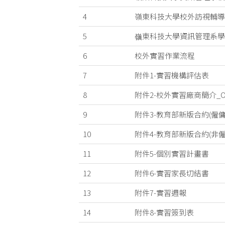
4
嶺東科技大學校外訪視輔導
5
嶺東科技大學資訊管理系學
6
校外實習作業流程
7
附件1-實習機構評估表
8
附件2-校外實習廠商簡介_
9
附件3-教育部新版合約(僱
10
附件4-教育部新版合約(非
11
附件5-個別實習計畫書
12
附件6-實習家長切結書
13
附件7-實習週報
14
附件8-實習簽到表