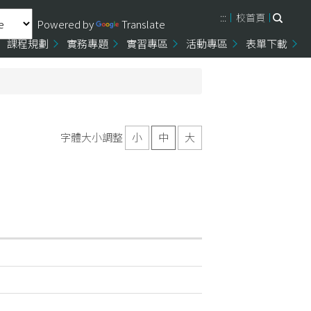
:::
校首頁
Powered by
Translate
課程規劃
實務專題
實習專區
活動專區
表單下載
字體大小調整
小
中
大