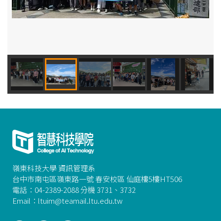
嶺東科技大學 資訊管理系
台中市南屯區嶺東路一號 春安校區 仙庭樓5樓HT506
電話：04-2389-2088 分機 3731、3732
Email：ltuim@teamail.ltu.edu.tw