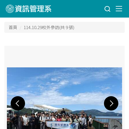
跳
到
主
要
首頁
114.10.29校外參訪(共 9 張)
內
容
區