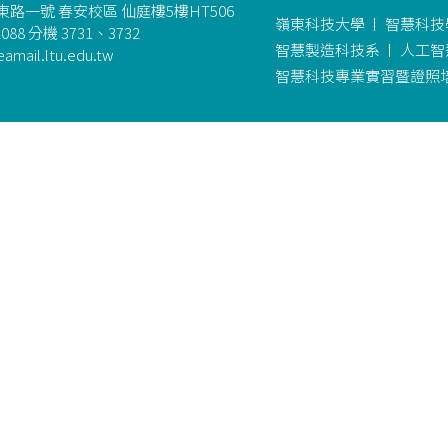
路一號 春安校區 仙庭樓5樓HT506
嶺東科技大學
智慧科技
088 分機 3731、3732
智慧製造科技系
人工智
amail.ltu.edu.tw
智慧科技專業實習暨證照