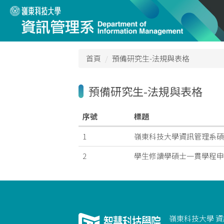
跳
到
主
要
內
首頁
預備研究生-法規與表格
容
區
預備研究生-法規與表格
序號
標題
1
嶺東科技大學資訊管理系碩
2
學生修讀學碩士一貫學程申
嶺東科技大學 