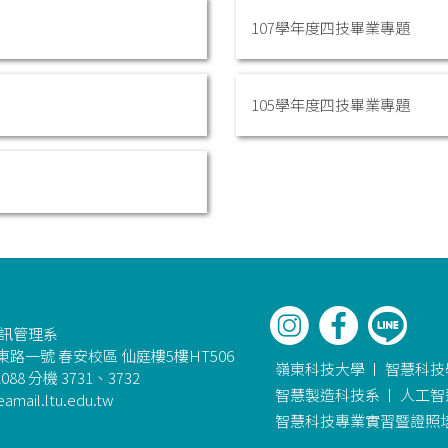
107學年度四技畢業專題
105學年度四技畢業專題
資訊管理系
路一號 春安校區 仙庭樓5樓HT506
嶺東科技大學
智慧科技
088 分機 3731、3732
智慧製造科技系
人工智
amail.ltu.edu.tw
智慧科技專業實習暨證照