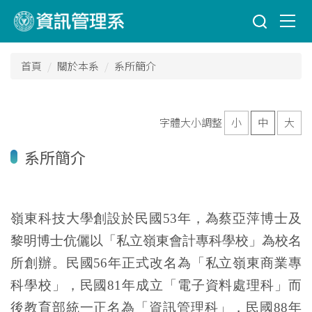
跳
到
主
要
首頁
關於本系
系所簡介
內
容
區
字體大小調整
小
中
大
系所簡介
嶺東科技大學創設於民國53年，為蔡亞萍博士及
黎明博士伉儷以「私立嶺東會計專科學校」為校名
所創辦。民國56年正式改名為「私立嶺東商業專
科學校」，民國81年成立「電子資料處理科」而
後教育部統一正名為「資訊管理科」，民國88年