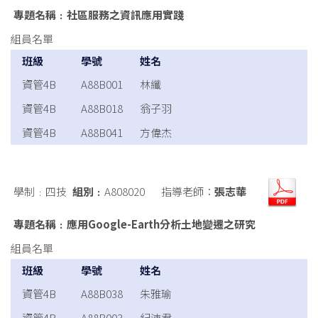
專題名稱﹕社區服務之資訊應用實踐
組員名單
班級
學號
姓名
資管4B
A88B001
林纖
資管4B
A88B018
翁子羽
資管4B
A88B041
方偉杰
學制﹕四技
組別﹕
A808020
指導老師：
張志華
專題名稱﹕應用Google-Earth分析土地變遷之研究
組員名單
班級
學號
姓名
資管4B
A88B038
朱雅瑜
資管4B
A88B003
紀沛君