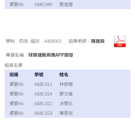
資管4A
A88C040
劉佳瑩
學制﹕四技
組別﹕A808003
指導老師：
陳建興
專題名稱﹕
球類運動揪團APP開發
組員名單
班級
學號
姓名
資管4A
A88C011
林郁暄
資管4A
A88C014
廖文瑜
資管4A
A88C022
洪黎云
資管4A
A88C023
陳旻玫