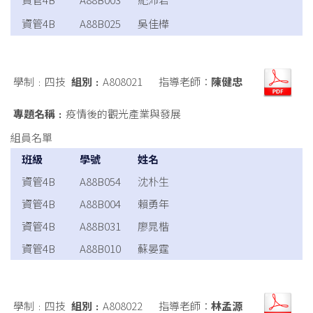
資管4B
A88B025
吳佳樺
學制﹕四技
組別﹕
A808021
指導老師：
陳健忠
專題名稱﹕
疫情後的觀光產業與發展
組員名單
班級
學號
姓名
資管4B
A88B054
沈朴生
資管4B
A88B004
賴勇年
資管4B
A88B031
廖晁楷
資管4B
A88B010
蘇晏霆
學制﹕四技
組別﹕
A808022
指導老師：
林孟源