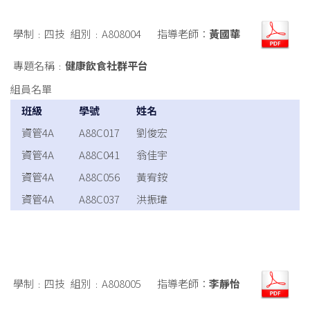
學制﹕四技
組別﹕A808004
指導老師：
黃國華
專題名稱﹕
健康飲食社群平台
組員名單
班級
學號
姓名
資管4A
A88C017
劉俊宏
資管4A
A88C041
翁佳宇
資管4A
A88C056
黃宥銨
資管4A
A88C037
洪振瑋
學制﹕四技
組別﹕A808005
指導老師：
李靜怡