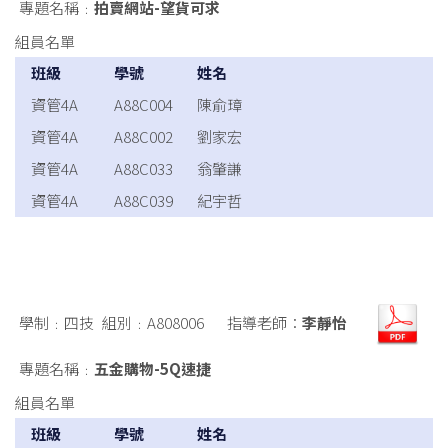
專題名稱﹕
拍賣網站-望貨可求
組員名單
班級
學號
姓名
資管4A
A88C004
陳俞璋
資管4A
A88C002
劉家宏
資管4A
A88C033
翁肇謙
資管4A
A88C039
紀宇哲
學制﹕四技
組別﹕A808006
指導老師：
李靜怡
專題名稱﹕
五金購物-5Q速捷
組員名單
班級
學號
姓名