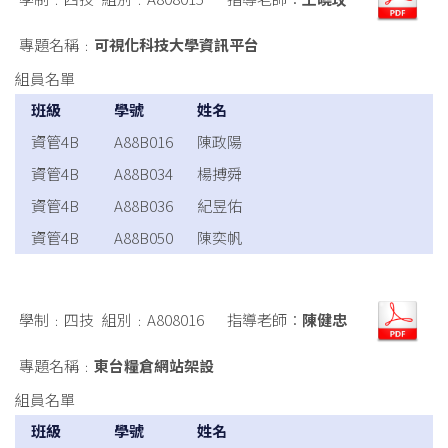
專題名稱﹕
可視化科技大學資訊平台
組員名單
班級
學號
姓名
資管4B
A88B016
陳政陽
資管4B
A88B034
楊搏舜
資管4B
A88B036
紀昱佑
資管4B
A88B050
陳奕帆
學制﹕四技
組別﹕A808016
指導老師：
陳健忠
專題名稱﹕
東台糧倉網站架設
組員名單
班級
學號
姓名