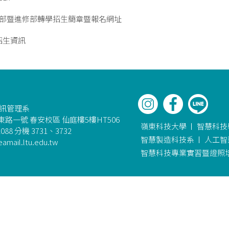
間部暨進修部轉學招生簡章暨報名網址
招生資訊
資訊管理系
路一號 春安校區 仙庭樓5樓HT506
嶺東科技大學
智慧科技
088 分機 3731、3732
智慧製造科技系
人工智
amail.ltu.edu.tw
智慧科技專業實習暨證照