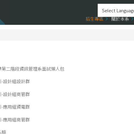
招生專區
關於本系
入學第二階段資訊管理系面試懶人包
引-設計組設計群
引-設計組商管群
引-應用組資電群
引-應用組商管群
名額