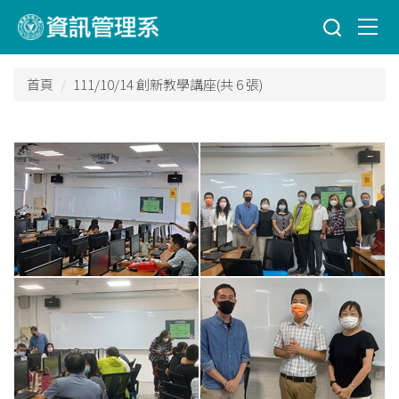
跳
到
主
要
首頁
111/10/14 創新教學講座(共 6 張)
內
容
區