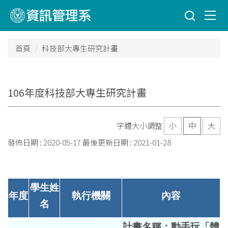
跳
到
主
要
首頁
科技部大專生研究計畫
內
容
區
106年度科技部大專生研究計畫
字體大小調整
小
中
大
發佈日期 :
2020-05-17
最後更新日期 :
2021-01-28
學生姓
年度
執行機關
內容
名
計畫名稱：動手玩「體