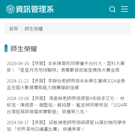
跳
到
主
要
首頁
師生榮耀
內
容
區
師生榮耀
2026-04-16
【恭賀】本系陳韋彤同學攜手台科大、雲科大菁
英！「星星月亮地球聯隊」勇奪數發部衛星應用大賽金獎
2024-11-21
【恭賀】李靜怡老師帶領本系學生獲得2024金象
盃全國大數據實務能力競賽履創佳績
2024-10-08
【恭賀】 馮曼琳老師帶領資管4年級李艾珍、 林
郁瑄、陳綉雯、 簡聖祐、蘇純慧、 藍宜婷同學参加 「2024年
台灣經貿跨境電商實戰營」 榮獲第三名！
2024-04-17
【恭賀】 邱敏棋老師帶領碩資管1A葉妙琳同學参
加 「世界濕地日繪畫比賽」 榮獲季軍！