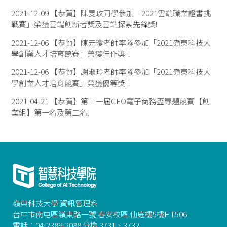
2021-12-09
【恭賀】陳旻玫同學參加「2021雲端職業證書挑
戰賽」榮獲雲端創新者獎及雲端探索先鋒獎!
2021-12-06
【恭賀】陳元瓊老師率隊參加「2021嶺東科技大
學創業人才培育競賽」榮獲佳作獎！
2021-12-06
【恭賀】謝淑玲老師率隊參加「2021嶺東科技大
學創業人才培育競賽」榮獲優等獎！
2021-04-21
【恭賀】第十一屆CEO電子商務盃專題競賽【創
業組】第一名及第二名!
嶺東科技大學 資訊管理系
台中市南屯區嶺東路一號 春安校區 仙庭樓5樓HT506
電話：04-2389-2088 分機 3731、3732