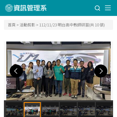
跳
到
主
要
首頁
>
活動剪影
>
112/11/23 明台高中教師研習(共 10 張)
內
容
區