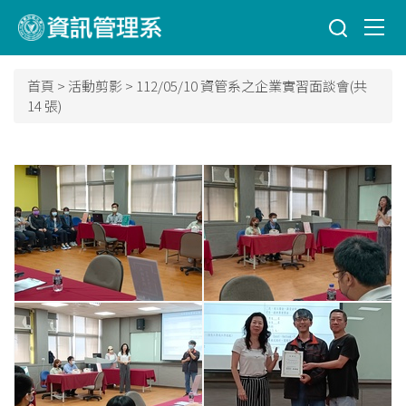
跳
到
主
要
首頁
>
活動剪影
>
112/05/10 資管系之企業實習面談會(共
內
14 張)
容
區