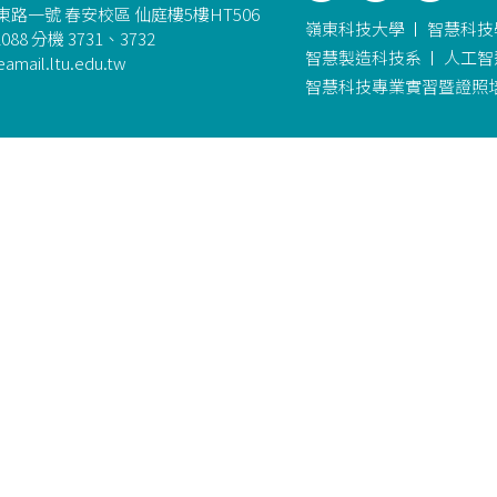
路一號 春安校區 仙庭樓5樓HT506
嶺東科技大學
智慧科技
088 分機 3731、3732
智慧製造科技系
人工智
amail.ltu.edu.tw
智慧科技專業實習暨證照