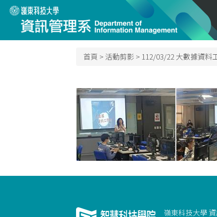
跳
到
主
要
內
首頁
>
活動剪影
>
112/03/22 大數據資料工
容
區
嶺東科技大學 