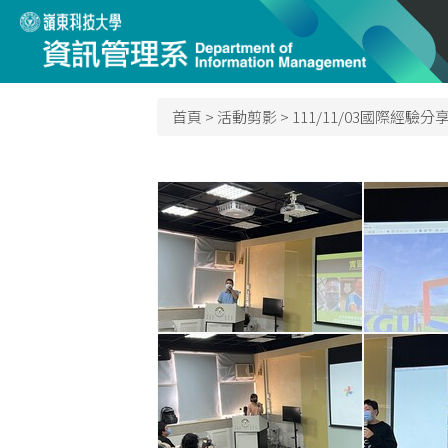
跳
到
主
要
內
首頁
>
活動剪影
>
111/11/03國際經驗分享(
容
區