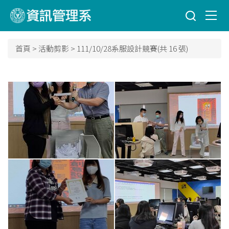
跳
到
主
要
首頁
>
活動剪影
>
111/10/28系服設計競賽(共 16 張)
內
容
區