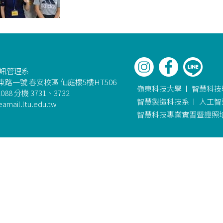
資訊管理系
路一號 春安校區 仙庭樓5樓HT506
嶺東科技大學
智慧科技
088 分機 3731、3732
智慧製造科技系
人工智
amail.ltu.edu.tw
智慧科技專業實習暨證照