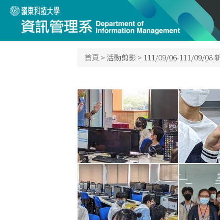
跳
到
主
要
內
首頁
>
活動剪影
>
111/09/06-111/0
容
區