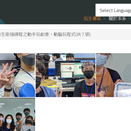
招生專區
關於本系
9/08 新生銜接課程之動手玩創意，動腦玩程式(共 7 張)