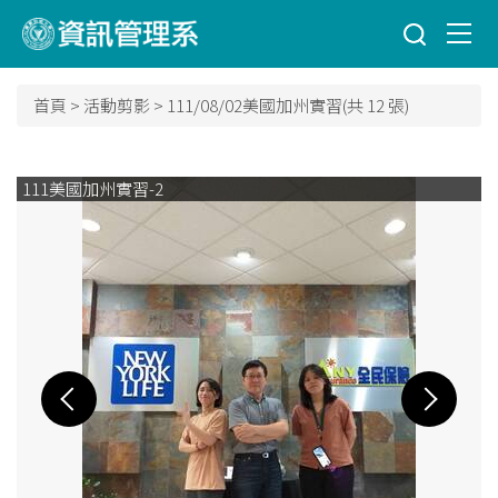
跳
到
主
要
首頁
>
活動剪影
>
111/08/02美國加州實習(共 12 張)
內
容
區
111美國加州實習-2