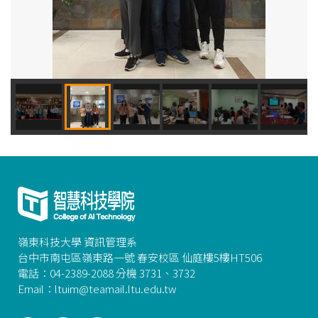
嶺東科技大學 資訊管理系
台中市南屯區嶺東路一號 春安校區 仙庭樓5樓HT506
電話：04-2389-2088 分機 3731、3732
Email：ltuim@teamail.ltu.edu.tw