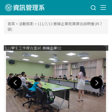
跳
到
主
要
首頁
>
活動剪影
>
111/7/13 振鋒企業就業媒合說明會(共 7
內
張)
容
區
111學生工作媒合面試-振鋒企業03