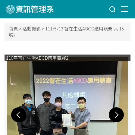
跳
到
主
要
首頁
>
活動剪影
>
111/5/13 智在生活ABCD應用競賽(共 15
內
張)
容
區
110年智在生活ABCD應用競賽2