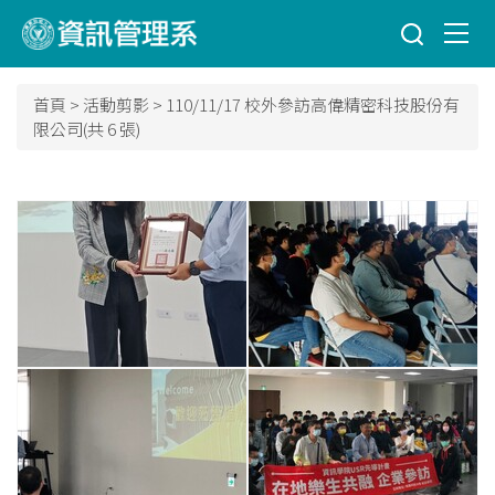
跳
到
主
要
首頁
>
活動剪影
>
110/11/17 校外參訪高偉精密科技股份有
內
限公司(共 6 張)
容
區