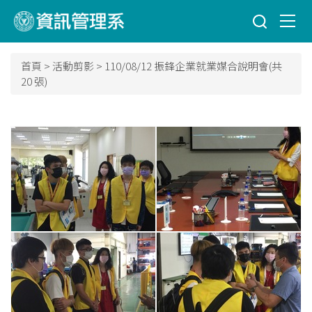
跳
到
主
要
首頁
>
活動剪影
>
110/08/12 振鋒企業就業媒合說明會(共
內
20 張)
容
區