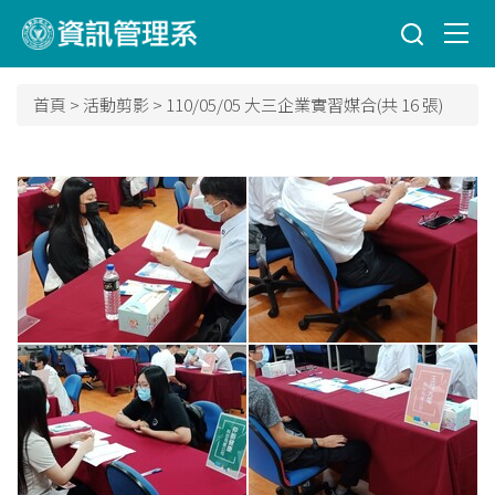
跳
到
主
要
首頁
>
活動剪影
>
110/05/05 大三企業實習媒合(共 16 張)
內
容
區