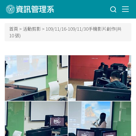
跳
到
主
要
首頁
>
活動剪影
>
109/11/16-109/11/30手機影片創作(共
內
10 張)
容
區