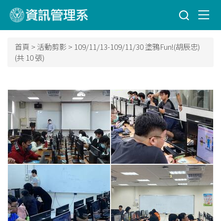
跳
到
主
要
首頁
>
活動剪影
>
109/11/13-109/11/30 塗鴉Fun!(胡辰忠)
內
(共 10 張)
容
區